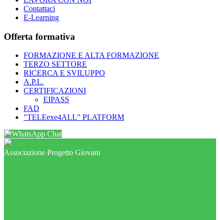
Contattaci
E-Learning
Offerta formativa
FORMAZIONE E ALTA FORMAZIONE
TERZO SETTORE
RICERCA E SVILUPPO
A.P.L.
CERTIFICAZIONI
EIPASS
FAD
"TELEexe4ALL" PLATFORM
Chat
Associazione Progetto Giovani