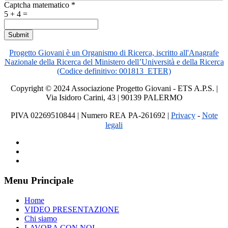
Captcha matematico
*
5 + 4 =
Submit
Progetto Giovani è un Organismo di Ricerca, iscritto all'Anagrafe
Nazionale della Ricerca del Ministero dell’Università e della Ricerca
(Codice definitivo: 001813_ETER)
Copyright © 2024 Associazione Progetto Giovani - ETS A.P.S. |
Via Isidoro Carini, 43 | 90139 PALERMO
PIVA 02269510844
| Numero REA PA-261692
|
Privacy
-
Note
legali
Menu Principale
Home
VIDEO PRESENTAZIONE
Chi siamo
LAVORA CON NOI